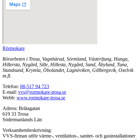
Rörmokare
Rörarbeten i Trosa, Vagnhärad, Sörmland, Västerljung, Hunga,
Hillersta, Nygård, Sille, Hillesta, Nygård, Sund, Åbylund, Tuna,
Stundsund, Krymla, Öbolandet, Lagnöviken, Gillbergsvik, Oxelvik
m.fl.
Telefon:
08-517 94 723
E-mail:
vvs@rormokare-trosa.se
Webb:
www.rormokare-trosa.se
Adress: Bråtagatan
619 33 Trosa
Södermanlands Län
Verksamhetsbeskrivning:
VVS-firman utför värme-, ventilation-, sanitet- och gasinstallationer