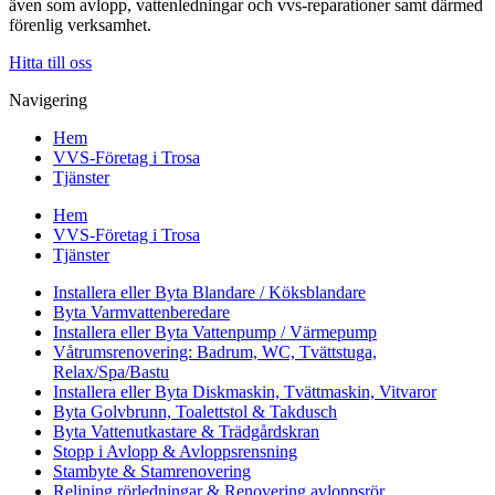
även som avlopp, vattenledningar och vvs-reparationer samt därmed
förenlig verksamhet.
Hitta till oss
Navigering
Hem
VVS-Företag i Trosa
Tjänster
Hem
VVS-Företag i Trosa
Tjänster
Installera eller Byta Blandare / Köksblandare
Byta Varmvattenberedare
Installera eller Byta Vattenpump / Värmepump
Våtrumsrenovering: Badrum, WC, Tvättstuga,
Relax/Spa/Bastu
Installera eller Byta Diskmaskin, Tvättmaskin, Vitvaror
Byta Golvbrunn, Toalettstol & Takdusch
Byta Vattenutkastare & Trädgårdskran
Stopp i Avlopp & Avloppsrensning
Stambyte & Stamrenovering
Relining rörledningar & Renovering avloppsrör