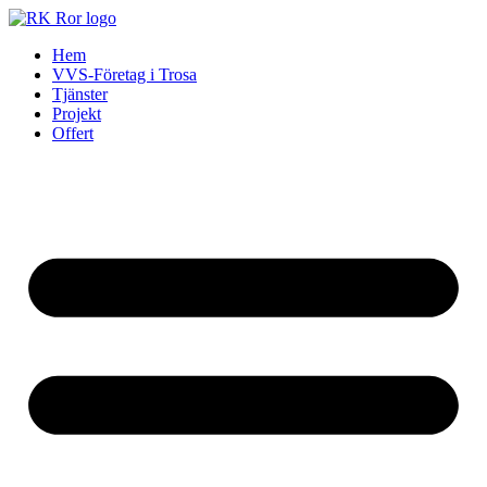
Skip
to
Hem
content
VVS-Företag i Trosa
Tjänster
Projekt
Offert