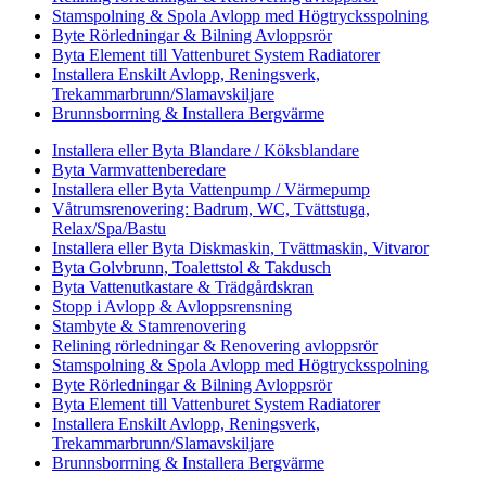
Stamspolning & Spola Avlopp med Högtrycksspolning
Byte Rörledningar & Bilning Avloppsrör
Byta Element till Vattenburet System Radiatorer
Installera Enskilt Avlopp, Reningsverk,
Trekammarbrunn/Slamavskiljare
Brunnsborrning & Installera Bergvärme
Installera eller Byta Blandare / Köksblandare
Byta Varmvattenberedare
Installera eller Byta Vattenpump / Värmepump
Våtrumsrenovering: Badrum, WC, Tvättstuga,
Relax/Spa/Bastu
Installera eller Byta Diskmaskin, Tvättmaskin, Vitvaror
Byta Golvbrunn, Toalettstol & Takdusch
Byta Vattenutkastare & Trädgårdskran
Stopp i Avlopp & Avloppsrensning
Stambyte & Stamrenovering
Relining rörledningar & Renovering avloppsrör
Stamspolning & Spola Avlopp med Högtrycksspolning
Byte Rörledningar & Bilning Avloppsrör
Byta Element till Vattenburet System Radiatorer
Installera Enskilt Avlopp, Reningsverk,
Trekammarbrunn/Slamavskiljare
Brunnsborrning & Installera Bergvärme