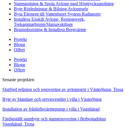
Stamspolning & Spola Avlopp med Högtrycksspolning
Byte Rörledningar & Bilning Avloppsrör
Byta Element till Vattenburet System Radiatorer
Installera Enskilt Avlopp, Reningsverk,
Trekammarbrunn/Slamavskiljare
Brunnsborrning & Installera Bergvärme
Projekt
Blogg
Offert
Projekt
Blogg
Offert
Senaste projekten
Slutförd relining och renovering av avloppsrör i Västerljung, Trosa
Byte av blandare och servisventiler i villa i Västerljung
Installation av frånluftsvärmepump i villa i Vagnhärad
Färdigställt stambyte och stamrenovering i flerbostadshus
Vagnhärad, Trosa