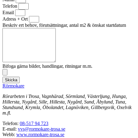
Telefon
Email
Adress + Ort
Beskriv ert behov, förutsättningar, antal m2 & önskat startdatum
Bifoga gärna bilder, handlingar, ritningar m.m.
Skicka
Rörmokare
Rörarbeten i Trosa, Vagnhärad, Sörmland, Västerljung, Hunga,
Hillersta, Nygård, Sille, Hillesta, Nygård, Sund, Åbylund, Tuna,
Stundsund, Krymla, Öbolandet, Lagnöviken, Gillbergsvik, Oxelvik
m.fl.
Telefon:
08-517 94 723
E-mail:
vvs@rormokare-trosa.se
Webb:
www.rormokare-trosa.se