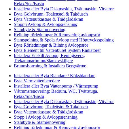
Relax/Spa/Bastu
Installera eller Byta Diskmaskin, Tvättmaskin, Vitvaror
Byta Golvbrunn, Toalettstol & Takdusch
Byta Vattenutkastare & Trädgårdskran
Stopp i Avlopp & Avloppsrensning
Stambyte & Stamrenovering
Relining rörledningar & Renovering avloppsrör
Stamspolning & Spola Avlopp med Högtrycksspolning
Byte Rörledningar & Bilning Avloppsrör
Byta Element till Vattenburet System Radiatorer
Installera Enskilt Avlopp, Reningsverk,
Trekammarbrunn/Slamavskiljare
Brunnsborrning & Installera Bergvärme
Installera eller Byta Blandare / Köksblandare
Byta Varmvattenberedare
Installera eller Byta Vattenpump / Värmepump
Våtrumsrenovering: Badrum, WC, Tvättstuga,
Relax/Spa/Bastu
Installera eller Byta Diskmaskin, Tvättmaskin, Vitvaror
Byta Golvbrunn, Toalettstol & Takdusch
Byta Vattenutkastare & Trädgårdskran
Stopp i Avlopp & Avloppsrensning
Stambyte & Stamrenovering
Relining rörledningar & Renovering avloppsrör