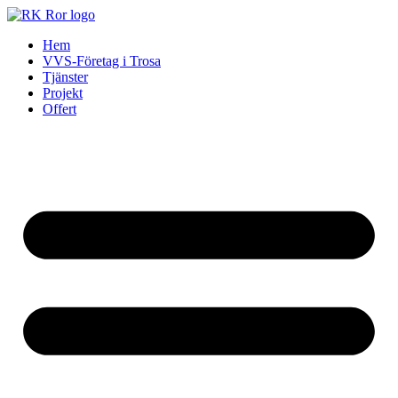
Skip
to
Hem
content
VVS-Företag i Trosa
Tjänster
Projekt
Offert