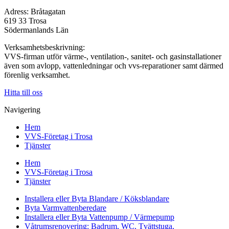
Adress: Bråtagatan
619 33 Trosa
Södermanlands Län
Verksamhetsbeskrivning:
VVS-firman utför värme-, ventilation-, sanitet- och gasinstallationer
även som avlopp, vattenledningar och vvs-reparationer samt därmed
förenlig verksamhet.
Hitta till oss
Navigering
Hem
VVS-Företag i Trosa
Tjänster
Hem
VVS-Företag i Trosa
Tjänster
Installera eller Byta Blandare / Köksblandare
Byta Varmvattenberedare
Installera eller Byta Vattenpump / Värmepump
Våtrumsrenovering: Badrum, WC, Tvättstuga,