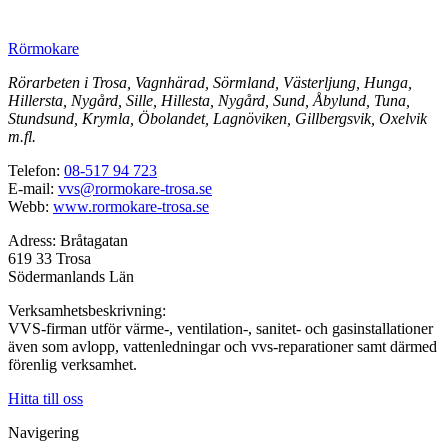
Rörmokare
Rörarbeten i Trosa, Vagnhärad, Sörmland, Västerljung, Hunga,
Hillersta, Nygård, Sille, Hillesta, Nygård, Sund, Åbylund, Tuna,
Stundsund, Krymla, Öbolandet, Lagnöviken, Gillbergsvik, Oxelvik
m.fl.
Telefon:
08-517 94 723
E-mail:
vvs@rormokare-trosa.se
Webb:
www.rormokare-trosa.se
Adress: Bråtagatan
619 33 Trosa
Södermanlands Län
Verksamhetsbeskrivning:
VVS-firman utför värme-, ventilation-, sanitet- och gasinstallationer
även som avlopp, vattenledningar och vvs-reparationer samt därmed
förenlig verksamhet.
Hitta till oss
Navigering