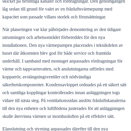
skicket på befintliga kanaler och rördragningar. Den genomgången
låg sedan till grund för valet av en frånluftsvärmepump med
kapacitet som passade villans storlek och förutsättningar.
När planeringen var klar påbörjades demontering av den tidigare
utrustningen och arbetsområdet förbereddes för den nya
installationen. Den nya värmepumpen placerades i teknikdelen av
huset där åtkomsten blev god för både service och framtida
underhåll. I samband med montaget anpassades rördragningar för
värme och tappvarmvatten, och anslutningarna utfördes med
kopparrör, avstängningsventiler och nödvändiga
säkerhetskomponenter. Kondensavloppet ordnades på ett säkert sätt
och samtliga kopplingar kontrollerades innan anläggningen togs
vidare till nästa steg. På ventilationssidan anslöts frånluftskanalerna
till den nya enheten och luftflödena justerades för att anläggningen
skulle återvinna värmen ur inomhusluften på ett effektivt sätt.
Elanslutning och styrning anpassades därefter till den nya