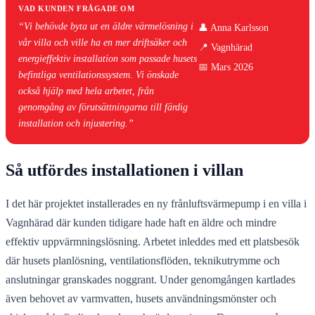
VAD KUNDEN FRÅGADE OM
“Vi behövde byta ut en äldre värmelösning i
👤 Anna Karlsson
vår villa och ville ha en mer driftsäker och
📍 Vagnhärad
energieffektiv installation som passade husets
📅 Mars 2026
befintliga ventilationssystem. Vi önskade
också hjälp med hela arbetet, från
genomgång av förutsättningarna till färdig
installation och injustering.”
Så utfördes installationen i villan
I det här projektet installerades en ny frånluftsvärmepump i en villa i
Vagnhärad där kunden tidigare hade haft en äldre och mindre
effektiv uppvärmningslösning. Arbetet inleddes med ett platsbesök
där husets planlösning, ventilationsflöden, teknikutrymme och
anslutningar granskades noggrant. Under genomgången kartlades
även behovet av varmvatten, husets användningsmönster och