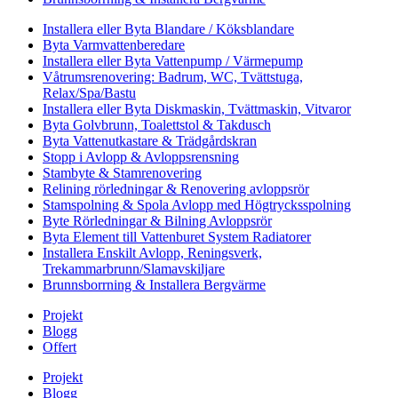
Installera eller Byta Blandare / Köksblandare
Byta Varmvattenberedare
Installera eller Byta Vattenpump / Värmepump
Våtrumsrenovering: Badrum, WC, Tvättstuga,
Relax/Spa/Bastu
Installera eller Byta Diskmaskin, Tvättmaskin, Vitvaror
Byta Golvbrunn, Toalettstol & Takdusch
Byta Vattenutkastare & Trädgårdskran
Stopp i Avlopp & Avloppsrensning
Stambyte & Stamrenovering
Relining rörledningar & Renovering avloppsrör
Stamspolning & Spola Avlopp med Högtrycksspolning
Byte Rörledningar & Bilning Avloppsrör
Byta Element till Vattenburet System Radiatorer
Installera Enskilt Avlopp, Reningsverk,
Trekammarbrunn/Slamavskiljare
Brunnsborrning & Installera Bergvärme
Projekt
Blogg
Offert
Projekt
Blogg