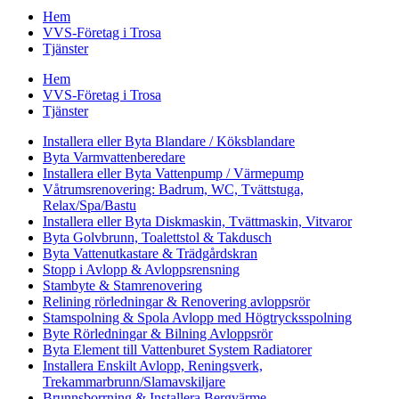
Hem
VVS-Företag i Trosa
Tjänster
Hem
VVS-Företag i Trosa
Tjänster
Installera eller Byta Blandare / Köksblandare
Byta Varmvattenberedare
Installera eller Byta Vattenpump / Värmepump
Våtrumsrenovering: Badrum, WC, Tvättstuga,
Relax/Spa/Bastu
Installera eller Byta Diskmaskin, Tvättmaskin, Vitvaror
Byta Golvbrunn, Toalettstol & Takdusch
Byta Vattenutkastare & Trädgårdskran
Stopp i Avlopp & Avloppsrensning
Stambyte & Stamrenovering
Relining rörledningar & Renovering avloppsrör
Stamspolning & Spola Avlopp med Högtrycksspolning
Byte Rörledningar & Bilning Avloppsrör
Byta Element till Vattenburet System Radiatorer
Installera Enskilt Avlopp, Reningsverk,
Trekammarbrunn/Slamavskiljare
Brunnsborrning & Installera Bergvärme