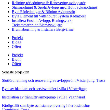
Relining rörledningar & Renovering avloppsrör
Stamspolning & Spola Avlopp med Högtrycksspolning
Byte Rörledningar & Bilning Avloppsrör
Byta Element till Vattenburet System Radiatorer
Installera Enskilt Avlopp, Reningsverk,
Trekammarbrunn/Slamavskiljare
Brunnsborrning & Installera Bergvärme
Projekt
Blogg
Offert
Projekt
Blogg
Offert
Senaste projekten
Slutförd relining och renovering av avloppsrör i Västerljung, Trosa
Byte av blandare och servisventiler i villa i Västerljung
Installation av frånluftsvärmepump i villa i Vagnhärad
Färdigställt stambyte och stamrenovering i flerbostadshus
Vagnhärad, Trosa