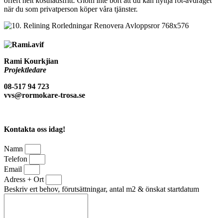
offert helt kostnadsfritt. Glöm inte bort att du kan nyttja rot-avdraget
när du som privatperson köper våra tjänster.
Rami Kourkjian
Projektledare
08-517 94 723
vvs@rormokare-trosa.se
Kontakta oss idag!
Namn
Telefon
Email
Adress + Ort
Beskriv ert behov, förutsättningar, antal m2 & önskat startdatum