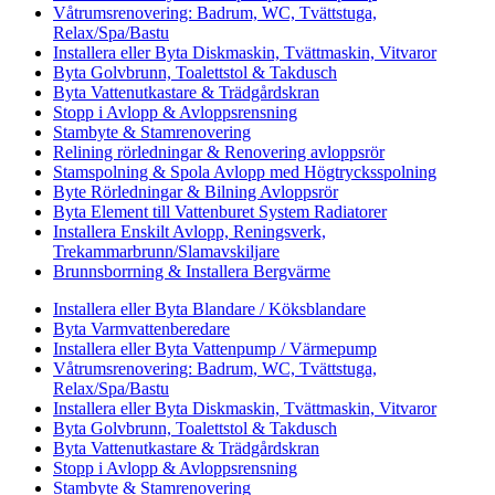
Våtrumsrenovering: Badrum, WC, Tvättstuga,
Relax/Spa/Bastu
Installera eller Byta Diskmaskin, Tvättmaskin, Vitvaror
Byta Golvbrunn, Toalettstol & Takdusch
Byta Vattenutkastare & Trädgårdskran
Stopp i Avlopp & Avloppsrensning
Stambyte & Stamrenovering
Relining rörledningar & Renovering avloppsrör
Stamspolning & Spola Avlopp med Högtrycksspolning
Byte Rörledningar & Bilning Avloppsrör
Byta Element till Vattenburet System Radiatorer
Installera Enskilt Avlopp, Reningsverk,
Trekammarbrunn/Slamavskiljare
Brunnsborrning & Installera Bergvärme
Installera eller Byta Blandare / Köksblandare
Byta Varmvattenberedare
Installera eller Byta Vattenpump / Värmepump
Våtrumsrenovering: Badrum, WC, Tvättstuga,
Relax/Spa/Bastu
Installera eller Byta Diskmaskin, Tvättmaskin, Vitvaror
Byta Golvbrunn, Toalettstol & Takdusch
Byta Vattenutkastare & Trädgårdskran
Stopp i Avlopp & Avloppsrensning
Stambyte & Stamrenovering