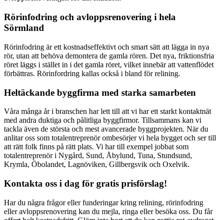
Rörinfodring och avloppsrenovering i hela
Sörmland
Rörinfodring är ett kostnadseffektivt och smart sätt att lägga in nya
rör, utan att behöva demontera de gamla rören. Det nya, friktionsfria
röret läggs i stället in i det gamla röret, vilket innebär att vattenflödet
förbättras. Rörinfordring kallas också i bland för relining.
Heltäckande byggfirma med starka samarbeten
Våra många år i branschen har lett till att vi har ett starkt kontaktnät
med andra duktiga och pålitliga byggfirmor. Tillsammans kan vi
tackla även de största och mest avancerade byggprojekten. När du
anlitar oss som totalentreprenör ombesörjer vi hela bygget och ser till
att rätt folk finns på rätt plats. Vi har till exempel jobbat som
totalentreprenör i Nygård, Sund, Åbylund, Tuna, Stundsund,
Krymla, Öbolandet, Lagnöviken, Gillbergsvik och Oxelvik.
Kontakta oss i dag för gratis prisförslag!
Har du några frågor eller funderingar kring relining, rörinfodring
eller avloppsrenovering kan du mejla, ringa eller besöka oss. Du får