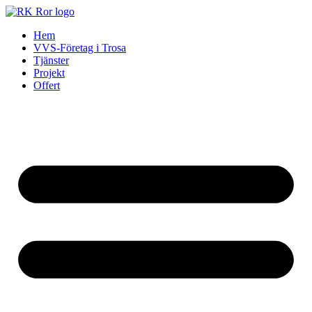
Skip
to
Hem
content
VVS-Företag i Trosa
Tjänster
Projekt
Offert